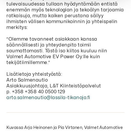
tulevaisuudessa tullaan hyödyntämään entistä
enemmän myös teknologian ja tekoälyn tarjoamia
ratkaisuja, mutta kaiken perustana säilyy
ihmisten välisen kommunikoinnin ja yhteispelin
merkitys:
”Olemme tavanneet asiakkaan kanssa
säännöllisesti ja yhteydenpito toimii
saumattomasti. Tästä iso kiitos kuuluu niin
Valmet Automotive EV Power Oy:lle kuin
tekijätiimillemme.”
Lisätietoja yhteistyöstä:
Arto Salmenautio
Asiakkuusjohtaja, L&T Kiinteistöpalvelut
p. +358 +358 40 0500 129
arto.salmenautio@lassila-tikanoja.fi
Kuvassa Arja Heinonen ja Pia Virtanen, Valmet Automotive