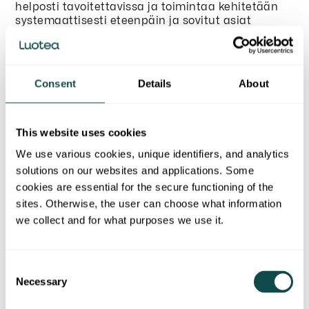
helposti tavoitettavissa ja toimintaa kehitetään
systemaattisesti eteenpäin ja sovitut asiat
dokumentoidaan ja raportoidaan. Saimme juuri
keväällä käyttöömme digitaalisen QR-koodilla
varustetun palvelunapin ja nyt syksyllä on
tarkoitus pilotoida dataohjattua siivousta”,
Consent
Details
About
Heinonen kertoo.
Heinosella on hankinnoista yli 20 vuoden kokemus
ja hänen mielestään hyvän toimittajan
This website uses cookies
ominaisuuksiin kuuluu viedä palvelua jatkuvasti
We use various cookies, unique identifiers, and analytics
eteenpäin:
solutions on our websites and applications. Some
”Yksi arvoistamme on vastuullisuus ja se näkyy
cookies are essential for the secure functioning of the
hienosti myös L&T:n palveluissa esimerkiksi
sites. Otherwise, the user can choose what information
kemikaalien käytön ympäristövaikutusten
we collect and for what purposes we use it.
huomioimisessa ja toiminnan tuottaman
hiilijalanjäljen seuraamisessa. Mielestäni L&T
tuottamat laadukkaat siivouspalvelut lisäävät
Consent
kiinteistömme viihtyisyyttä ja viimeistään
Necessary
koronapandemia osoitti, kuinka merkittävästä
Selection
toiminnosta on kyse. Puhtaudesta ei pidä tinkiä."