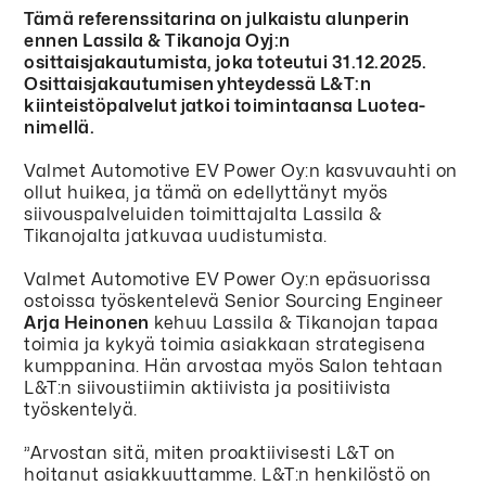
Tämä referenssitarina on julkaistu alunperin
ennen Lassila & Tikanoja Oyj:n
osittaisjakautumista, joka toteutui 31.12.2025.
Osittaisjakautumisen yhteydessä L&T:n
kiinteistöpalvelut jatkoi toimintaansa Luotea-
nimellä.
Valmet Automotive EV Power Oy:n kasvuvauhti on
ollut huikea, ja tämä on edellyttänyt myös
siivouspalveluiden toimittajalta Lassila &
Tikanojalta jatkuvaa uudistumista.
Valmet Automotive EV Power Oy:n epäsuorissa
ostoissa työskentelevä Senior Sourcing Engineer
Arja Heinonen
kehuu Lassila & Tikanojan tapaa
toimia ja kykyä toimia asiakkaan strategisena
kumppanina. Hän arvostaa myös Salon tehtaan
L&T:n siivoustiimin aktiivista ja positiivista
työskentelyä.
”Arvostan sitä, miten proaktiivisesti L&T on
hoitanut asiakkuuttamme. L&T:n henkilöstö on