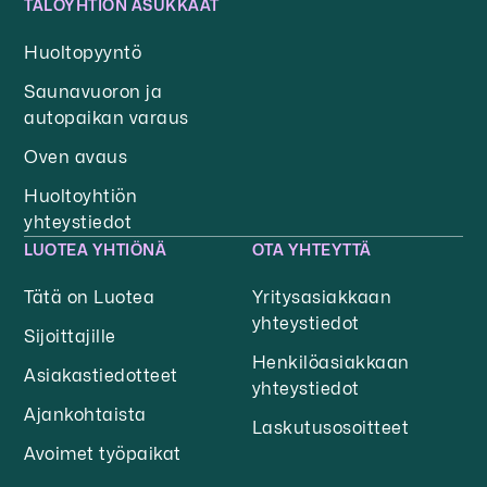
TALOYHTIÖN ASUKKAAT
Huoltopyyntö
Saunavuoron ja
autopaikan varaus
Oven avaus
Huoltoyhtiön
yhteystiedot
LUOTEA YHTIÖNÄ
OTA YHTEYTTÄ
Tätä on Luotea
Yritysasiakkaan
yhteystiedot
Sijoittajille
Henkilöasiakkaan
Asiakastiedotteet
yhteystiedot
Ajankohtaista
Laskutusosoitteet
Avoimet työpaikat