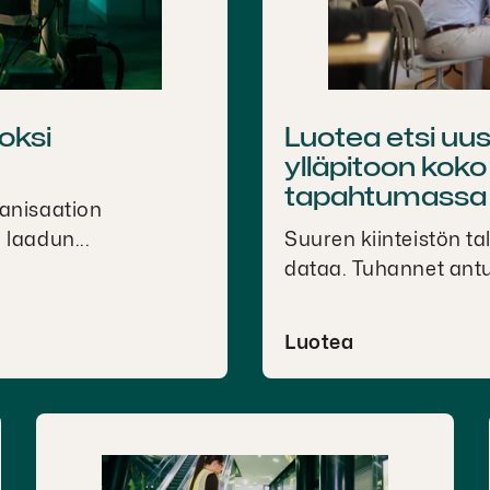
oksi
Luotea etsi uus
ylläpitoon kok
tapahtumassa
ganisaation
 laadun...
Suuren kiinteistön ta
dataa. Tuhannet antur
Luotea