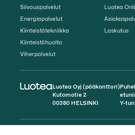
Siivouspalvelut
Luotea Onl
Energiapalvelut
Asiakaspal
Kiinteistötekniikka
Laskutus
Kiinteistöhuolto
Viherpalvelut
Luotea Oyj (pääkonttori)
Puhel
Kutomotie 2
etun
00380 HELSINKI
Y-tun