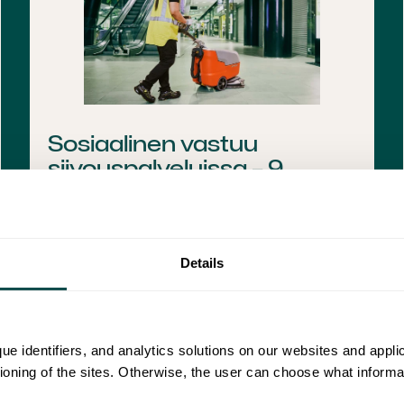
Sosiaalinen vastuu
siivouspalveluissa – 9
kysymystä ja vastausta
Siivouspalvelut ovat yrityksille
erinomainen tilaisuus toteuttaa omia
Details
sosiaalisen vastuun...
ue identifiers, and analytics solutions on our websites and appl
tioning of the sites. Otherwise, the user can choose what informa
Luotea