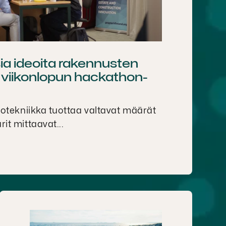
ia ideoita rakennusten
o viikonlopun hackathon-
lotekniikka tuottaa valtavat määrät
it mittaavat...