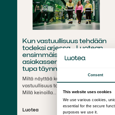
Kun vastuullisuus tehdään
todeksi arjessa – Luotean
ensimmäisessä
asiakasseminaarissa oli
tupa täynnä
Consent
Miltä näyttää kuin sosiaalinen
vastuullisuus toteutuu kiinteistöalalla?
This website uses cookies
Millä keinoilla...
We use various cookies, uniq
essential for the secure func
Luotea
purposes we use it.