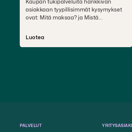
Kaupan tukipalveluita hankkivan
asiakkaan tyypillisimmät kysymykset
ovat: Mitä maksaa? ja Mistä...
Luotea
PALVELUT
YRITYSASIAK