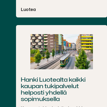
Luotea
Hanki Luotealta kaikki
kaupan tukipalvelut
helposti yhdellä
sopimuksella