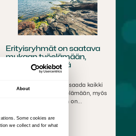
Erityisryhmät on saatava
mukaan työelämään,
mutta miten siinä
onnistutaan?
Luotean tahtotilana on saada kaikki
About
halukkaat mukaan työelämään, myös
sellaiset henkilöt, joiden on...
ications. Some cookies are
tion we collect and for what
Luotea