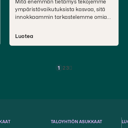
Mitä enemmän tietämys tekojemme
ympäristövaikutuksista kasvaa, sitä
innokkaammin tarkastelemme omia...
Luotea
1
2
3
KAAT
TALOYHTIÖN ASUKKAAT
LU