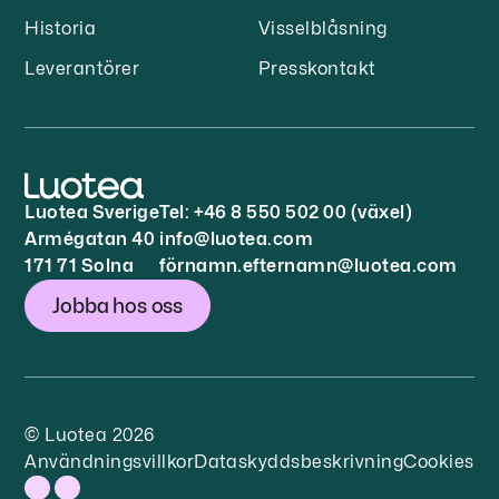
Historia
Visselblåsning
Leverantörer
Presskontakt
Luotea Sverige
Tel:
+46 8 550 502 00
(växel)
Armégatan 40
info@luotea.com
171 71 Solna
förnamn.efternamn@luotea.com
Jobba hos oss
© Luotea 2026
Användningsvillkor
Dataskyddsbeskrivning
Cookies