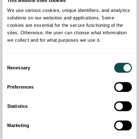
This website uses cookies
Energieffektivitet spelar en central roll i
We use various cookies, unique identifiers, and analytics
förvaltningen av fastighetens kostnader
solutions on our websites and applications. Some
och i att förlänga dess livslängd. En
cookies are essential for the secure functioning of the
fastighet som förbrukar energi smart
sites. Otherwise, the user can choose what information
minskar också ditt företags
we collect and for what purposes we use it.
koldioxidavtryck och hjälper dig att
uppnå dina klimatmål.
Consent
Necessary
Selection
Preferences
Statistics
Marketing