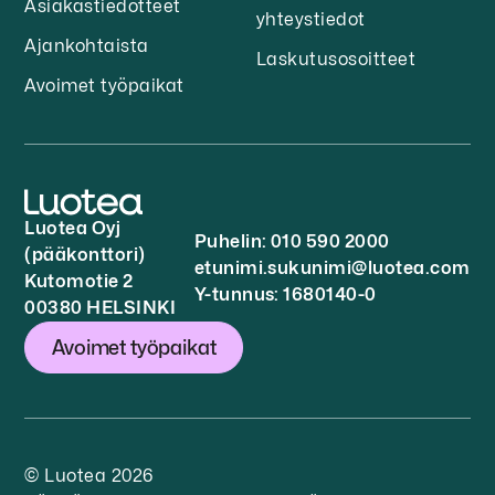
Asiakastiedotteet
yhteystiedot
Ajankohtaista
Laskutusosoitteet
Avoimet työpaikat
Luotea Oyj
Puhelin: 010 590 2000
(pääkonttori)
etunimi.sukunimi@luotea.com
Kutomotie 2
Y-tunnus: 1680140-0
00380 HELSINKI
Avoimet työpaikat
© Luotea 2026