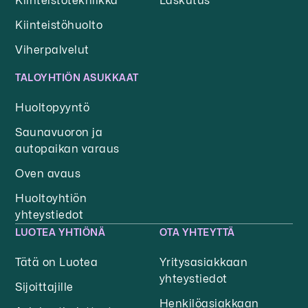
Kiinteistötekniikka
Laskutus
Kiinteistöhuolto
Viherpalvelut
TALOYHTIÖN ASUKKAAT
Huoltopyyntö
Saunavuoron ja
autopaikan varaus
Oven avaus
Huoltoyhtiön
yhteystiedot
LUOTEA YHTIÖNÄ
OTA YHTEYTTÄ
Tätä on Luotea
Yritysasiakkaan
yhteystiedot
Sijoittajille
Henkilöasiakkaan