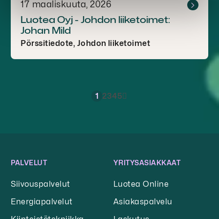
17 maaliskuuta, 2026
Luotea Oyj - Johdon liiketoimet:
Johan Mild
Pörssitiedote, Johdon liiketoimet
1
2
3
4
5
PALVELUT
YRITYSASIAKKAAT
Siivouspalvelut
Luotea Online
Energiapalvelut
Asiakaspalvelu