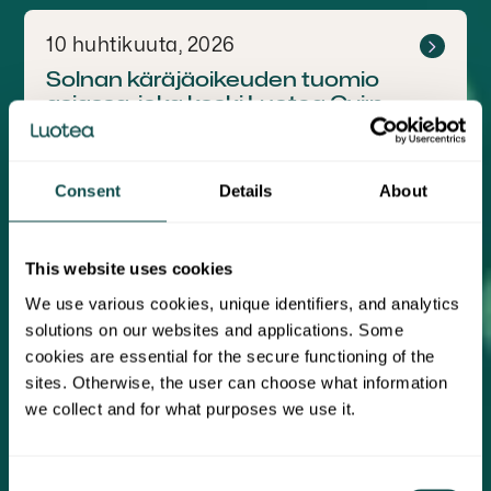
10 huhtikuuta, 2026
Solnan käräjäoikeuden tuomio
asiassa, joka koski Luotea Oyj:n
konserniyhtiötä Luotea FM
AB:tä
Pörssitiedote
Consent
Details
About
This website uses cookies
8 huhtikuuta, 2026
Kutsu Luotea Oyj:n varsinaiseen
We use various cookies, unique identifiers, and analytics
yhtiökokoukseen
solutions on our websites and applications. Some
cookies are essential for the secure functioning of the
Pörssitiedote
sites. Otherwise, the user can choose what information
we collect and for what purposes we use it.
8 huhtikuuta, 2026
Luotean vuosikertomus 2025 on
Consent