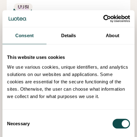
UUSI
Osa-aikainen siivooja, Piikkiö
Consent
Details
About
Kaarina
Osa-aikainen
Toistaiseksi voimassaoleva
Haku päättyy 18 elokuuta, 2026
This website uses cookies
We use various cookies, unique identifiers, and analytics
Hae nyt
solutions on our websites and applications. Some
cookies are essential for the secure functioning of the
sites. Otherwise, the user can choose what information
UUSI
we collect and for what purposes we use it.
Consent
Kokoaikainen laitoshuoltaja
Necessary
Selection
Joensuuhun
Joensuu
Kokoaikainen