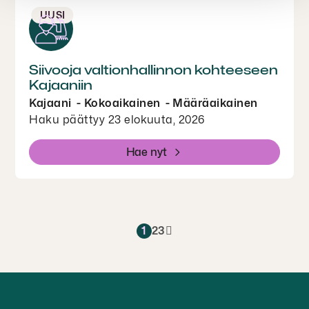
UUSI
Siivooja valtionhallinnon kohteeseen
Kajaaniin
Kajaani
Kokoaikainen
Määräaikainen
Haku päättyy 23 elokuuta, 2026
Hae nyt
1
2
3