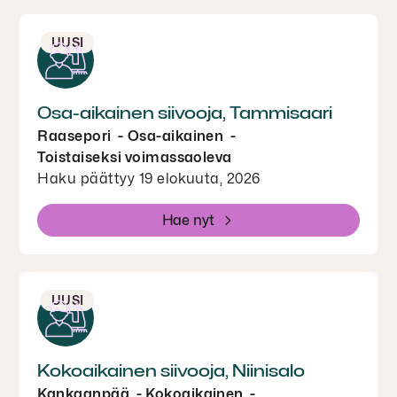
UUSI
Osa-aikainen siivooja, Tammisaari
Raasepori
Osa-aikainen
Toistaiseksi voimassaoleva
Haku päättyy 19 elokuuta, 2026
Hae nyt
UUSI
Kokoaikainen siivooja, Niinisalo
Kankaanpää
Kokoaikainen