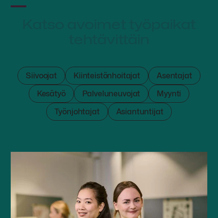
Katso avoimet työpaikat
tehtävittäin
Siivoojat
Kiinteistönhoitajat
Asentajat
Kesätyö
Palveluneuvojat
Myynti
Työnjohtajat
Asiantuntijat