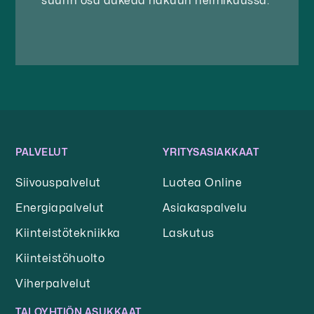
suurin osa aukeaa hakuun helmikuussa.
PALVELUT
YRITYSASIAKKAAT
Siivouspalvelut
Luotea Online
Energiapalvelut
Asiakaspalvelu
Kiinteistötekniikka
Laskutus
Kiinteistöhuolto
Viherpalvelut
TALOYHTIÖN ASUKKAAT