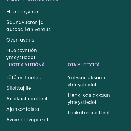
Huoltopyyntö
Saunavuoron ja
autopaikan varaus
Oven avaus
Huoltoyhtiön
yhteystiedot
LUOTEA YHTIÖNÄ
OTA YHTEYTTÄ
Tätä on Luotea
Yritysasiakkaan
yhteystiedot
Sijoittajille
Henkilöasiakkaan
Asiakastiedotteet
yhteystiedot
Ajankohtaista
Laskutusosoitteet
Avoimet työpaikat