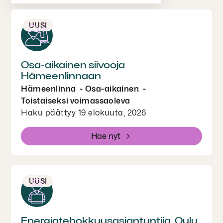
UUSI
Osa-aikainen siivooja
Hämeenlinnaan
Hämeenlinna
Osa-aikainen
Toistaiseksi voimassaoleva
Haku päättyy 19 elokuuta, 2026
Hae nyt
UUSI
Energiatehokkuusasiantuntija, Oulu