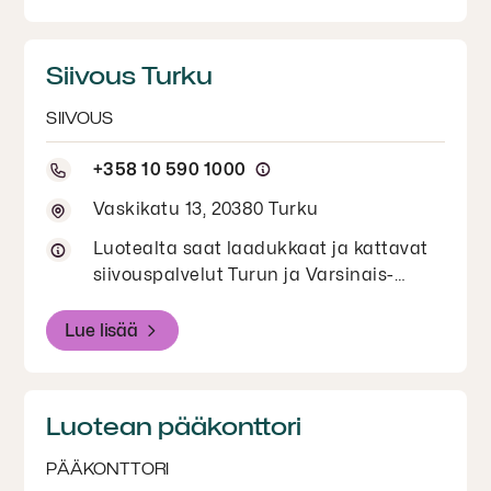
kiinteistöhuollon ja kiinteistötekniikan
palvelut Pirkanmaan alueella. Ota
meihin yhteyttä kaikissa
Siivous Turku
siivouspalveluihin liittyvissä asioissa!
Tapaamiset erikseen sovittaessa.
SIIVOUS
+358 10 590 1000
Vaskikatu 13, 20380 Turku
Luotealta saat laadukkaat ja kattavat
siivouspalvelut Turun ja Varsinais-
Suomen alueella. Ota meihin yhteyttä
kaikissa siivouspalveluihin liittyvissä
Lue lisää
asioissa! Tapaamiset erikseen
sovittaessa.
Luotean pääkonttori
PÄÄKONTTORI