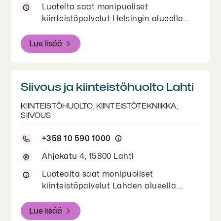
Luotelta saat monipuoliset
kiinteistöpalvelut Helsingin alueella.
Helsingin siivous, kiinteistöhuolto ja
kiinteistötekniikka yritysasiakkaille.
Lue lisää
Siivous ja kiinteistöhuolto Lahti
KIINTEISTÖHUOLTO, KIINTEISTÖTEKNIIKKA,
SIIVOUS
+358 10 590 1000
Ahjokatu 4, 15800 Lahti
Luotealta saat monipuoliset
kiinteistöpalvelut Lahden alueella.
Tutustu Lahden siivouksen,
kiinteistöhuollon ja kiinteistötekniikan
Lue lisää