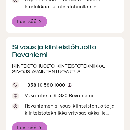
laadukkaat kiinteistöhuollon ja
kiinteistötekniikan palvelut
yritysasiakkaille.
Lue lisää
Siivous ja kiinteistöhuolto
Rovaniemi
KIINTEISTÖHUOLTO, KIINTEISTÖTEKNIIKKA,
SIIVOUS, AVAINTEN LUOVUTUS
+358 10 590 1000
Vasaratie 5, 96320 Rovaniemi
Rovaniemen siivous, kiinteistöhuolto ja
kiinteistötekniikka yritysasiakkaille.
Toimipisteessä myös avainhakupalvelu.
ASO asuntojen avaimet voi noutaa ja
Lue lisää