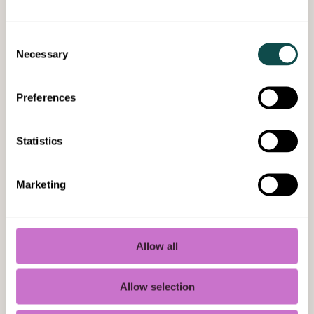
+358 10 590 1000
Consent
Veturitalli 173, 45100 Kouvola
Necessary
Selection
Kouvolan kiinteistöhuolto ja
kiinteistötekniikka yritysasiakkaille.
Preferences
Lue lisää
Statistics
Marketing
Kiinteistöhuolto Hämeenlinna
KIINTEISTÖHUOLTO, KIINTEISTÖTEKNIIKKA
Allow all
+358 10 590 1000
Uuraantie 3, 13600 Hämeenlinna
Allow selection
Hämeenlinnan kiinteistöhuolto ja