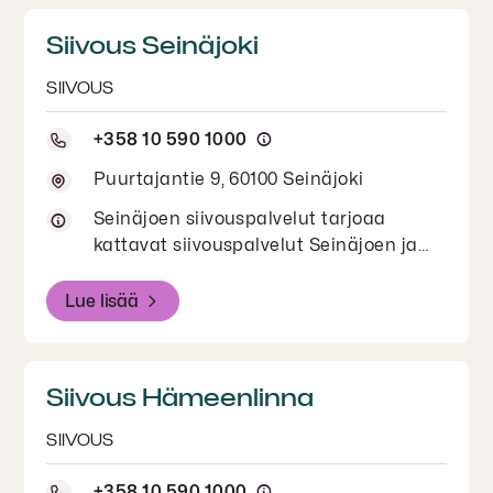
Siivous Seinäjoki
SIIVOUS
+358 10 590 1000
Puurtajantie 9, 60100 Seinäjoki
Seinäjoen siivouspalvelut tarjoaa
kattavat siivouspalvelut Seinäjoen ja
Etelä-Pohjanmaan alueella. Ota meihin
yhteyttä kaikissa siivouspalveluihin
Lue lisää
liittyvissä asioissa! Tapaamiset erikseen
sovittaessa.
Siivous Hämeenlinna
SIIVOUS
+358 10 590 1000