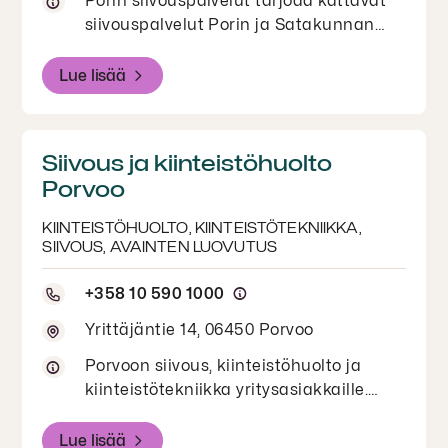
Porin siivouspalvelut tarjoaa kattavat
siivouspalvelut Porin ja Satakunnan
alueella. Ota meihin yhteyttä kaikissa
siivouspalveluihin liittyvissä asioissa!
Lue lisää
Tapaamiset erikseen sovittaessa.
Siivous ja kiinteistöhuolto
Porvoo
KIINTEISTÖHUOLTO, KIINTEISTÖTEKNIIKKA,
SIIVOUS, AVAINTEN LUOVUTUS
+358 10 590 1000
Yrittäjäntie 14, 06450 Porvoo
Porvoon siivous, kiinteistöhuolto ja
kiinteistötekniikka yritysasiakkaille.
Toimipisteessä myös avainhakupalvelu.
M2 kotien avaimet voi noutaa ja
Lue lisää