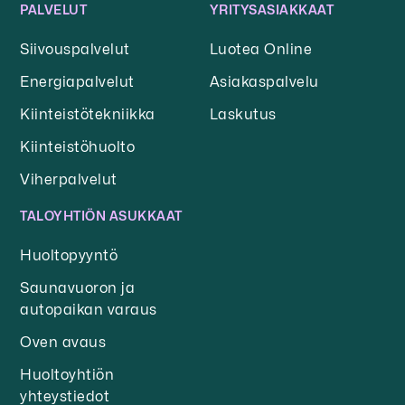
PALVELUT
YRITYSASIAKKAAT
Siivouspalvelut
Luotea Online
Energiapalvelut
Asiakaspalvelu
Kiinteistötekniikka
Laskutus
Kiinteistöhuolto
Viherpalvelut
TALOYHTIÖN ASUKKAAT
Huoltopyyntö
Saunavuoron ja
autopaikan varaus
Oven avaus
Huoltoyhtiön
yhteystiedot