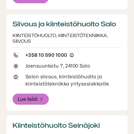
palauttaa sovitun ajankohdan
mukaisesti, epäselvissä tilanteissa
varmistathan vuokranantajaltasi
Siivous ja kiinteistöhuolto Salo
oikean palautus- ja noutoajan.
KIINTEISTÖHUOLTO, KIINTEISTÖTEKNIIKKA,
SIIVOUS
+358 10 590 1000
Joensuunkatu 7, 24100 Salo
Salon siivous, kiinteistöhuolto ja
kiinteistötekniikka yritysasiakkaille.
Lue lisää
Kiinteistöhuolto Seinäjoki