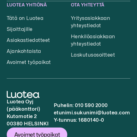
LUOTEA YHTIÖNÄ
OTA YHTEYTTÄ
Tätä on Luotea
Yritysasiakkaan
yhteystiedot
Sijoittajille
Henkilöasiakkaan
Asiakastiedotteet
yhteystiedot
Ajankohtaista
Laskutusosoitteet
Avoimet työpaikat
Luotea Oyj
Puhelin: 010 590 2000
(pääkonttori)
etunimi.sukunimi@luotea.com
Kutomotie 2
Y-tunnus: 1680140-0
00380 HELSINKI
Avoimet työpaikat