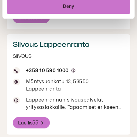
kiinteistötekniikka yritysasiakkaille
Deny
Lue lisää
Siivous Lappeenranta
SIIVOUS
+358 10 590 1000
Mäntysuonkatu 13, 53550
Lappeenranta
Lappeenrannan siivouspalvelut
yritysasiakkaille. Tapaamiset erikseen
sovittaessa.
Lue lisää