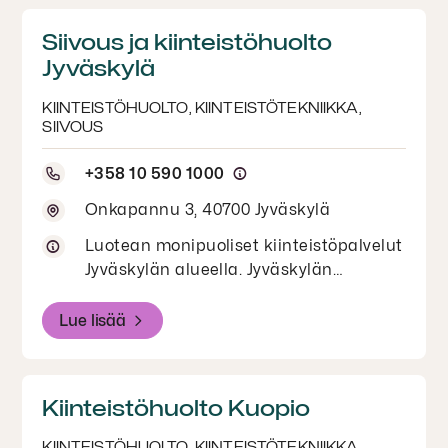
Siivous ja kiinteistöhuolto
Jyväskylä
KIINTEISTÖHUOLTO, KIINTEISTÖTEKNIIKKA,
SIIVOUS
+358 10 590 1000
Onkapannu 3, 40700 Jyväskylä
Luotean monipuoliset kiinteistöpalvelut
Jyväskylän alueella. Jyväskylän
siivouksen, kiinteistöhuollon ja
kiinteistötekniikan palvelut
Lue lisää
yritysasiakkaille.
Kiinteistöhuolto Kuopio
KIINTEISTÖHUOLTO, KIINTEISTÖTEKNIIKKA