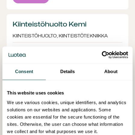
palauttaa sovitun ajankohdan
mukaisesti, epäselvissä tilanteissa
varmistathan vuokranantajaltasi
Kiinteistöhuolto Kemi
oikean palautus- ja noutoajan.
KIINTEISTÖHUOLTO, KIINTEISTÖTEKNIIKKA
+358 10 590 1000
Karjalahdenkatu 14, 94600 Kemi
Kemin kiinteistöhuolto ja
Consent
Details
About
kiinteistötekniikka yritysasiakkaille.
This website uses cookies
Lue lisää
We use various cookies, unique identifiers, and analytics
solutions on our websites and applications. Some
cookies are essential for the secure functioning of the
Kiinteistöhuolto Kouvola
sites. Otherwise, the user can choose what information
we collect and for what purposes we use it.
KIINTEISTÖHUOLTO, KIINTEISTÖTEKNIIKKA