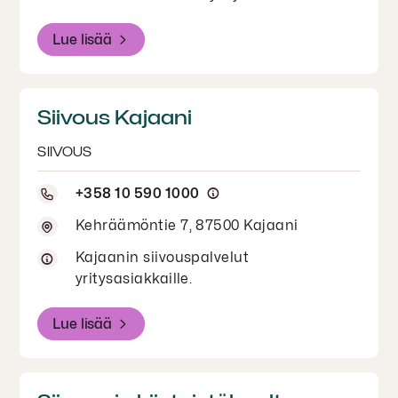
Lue lisää
Siivous Kajaani
SIIVOUS
+358 10 590 1000
Kehräämöntie 7, 87500 Kajaani
Kajaanin siivouspalvelut
yritysasiakkaille.
Lue lisää