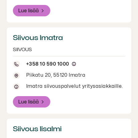
Lue lisää
Siivous Imatra
SIIVOUS
+358 10 590 1000
Piikatu 20, 55120 Imatra
Imatra siivouspalvelut yritysasiakkaille.
Lue lisää
Siivous Iisalmi