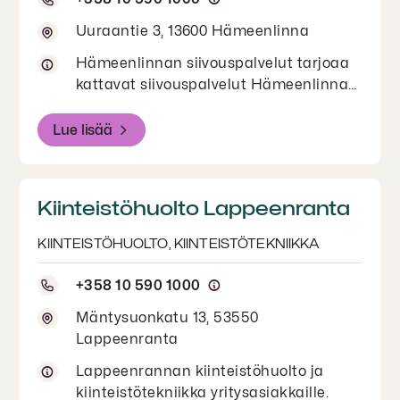
Uuraantie 3, 13600 Hämeenlinna
Hämeenlinnan siivouspalvelut tarjoaa
kattavat siivouspalvelut Hämeenlinnan
alueella. Ota meihin yhteyttä kaikissa
siivouspalveluihin liittyvissä asioissa!
Lue lisää
Tapaamiset erikseen sovittaessa.
Kiinteistöhuolto Lappeenranta
KIINTEISTÖHUOLTO, KIINTEISTÖTEKNIIKKA
+358 10 590 1000
Mäntysuonkatu 13, 53550
Lappeenranta
Lappeenrannan kiinteistöhuolto ja
kiinteistötekniikka yritysasiakkaille.