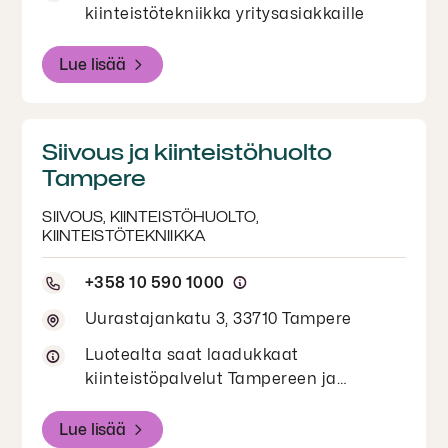
kiinteistötekniikka yritysasiakkaille
Lue lisää
Siivous ja kiinteistöhuolto
Tampere
SIIVOUS, KIINTEISTÖHUOLTO,
KIINTEISTÖTEKNIIKKA
+358 10 590 1000
Uurastajankatu 3, 33710 Tampere
Luotealta saat laadukkaat
kiinteistöpalvelut Tampereen ja
Pirkanmaan alueella. Saat Luotealta
monipuoliset siivouksen,
Lue lisää