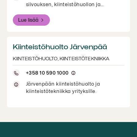
siivouksen, kiinteistöhuollon ja
kiinteistötekniikan palvelut
yritysasiakkaille Luotealta. Tutustu
Lue lisää
toimipaikkaan ja Luotean
kiinteistöpalveluihin Lohjan alueella.
Kiinteistöhuolto Järvenpää
KIINTEISTÖHUOLTO, KIINTEISTÖTEKNIIKKA
+358 10 590 1000
Järvenpään kiinteistöhuolto ja
kiinteistötekniikka yrityksille.