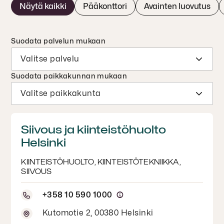
Näytä kaikki
Pääkonttori
Avainten luovutus
Suodata palvelun mukaan
Suodata paikkakunnan mukaan
Siivous ja kiinteistöhuolto
Helsinki
KIINTEISTÖHUOLTO, KIINTEISTÖTEKNIIKKA,
SIIVOUS
+358 10 590 1000
Kutomotie 2, 00380 Helsinki