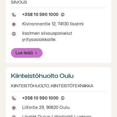
SIIVOUS
+358 10 590 1000
Kivirannantie 12, 74130 Iisalmi
Iisalmen siivouspalvelut
yritysasiakkaille.
Lue lisää
Kiinteistöhuolto Oulu
KIINTEISTÖHUOLTO, KIINTEISTÖTEKNIIKKA
+358 10 590 1000
Liitintie 29, 90620 Oulu
Löydät Oulun Liitintieltä Luotean