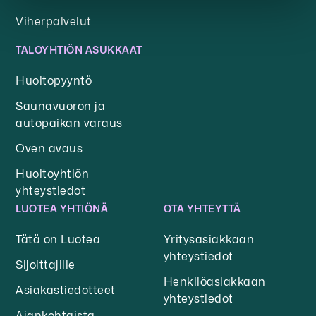
Viherpalvelut
TALOYHTIÖN ASUKKAAT
Huoltopyyntö
Saunavuoron ja
autopaikan varaus
Oven avaus
Huoltoyhtiön
yhteystiedot
LUOTEA YHTIÖNÄ
OTA YHTEYTTÄ
Tätä on Luotea
Yritysasiakkaan
yhteystiedot
Sijoittajille
Henkilöasiakkaan
Asiakastiedotteet
yhteystiedot
Ajankohtaista