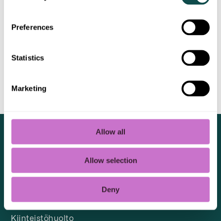
Preferences
Arvonnan säännöt
Statistics
Säännöt
Marketing
Allow all
PALVELUT
YRITYSASIAKKAAT
Allow selection
Siivouspalvelut
Luotea Online
Energiapalvelut
Asiakaspalvelu
Deny
Kiinteistötekniikka
Laskutus
Kiinteistöhuolto