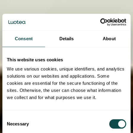
Consent
Details
About
This website uses cookies
Vastuullisuuden
We use various cookies, unique identifiers, and analytics
johtaminen
solutions on our websites and applications. Some
cookies are essential for the secure functioning of the
sites. Otherwise, the user can choose what information
Yritysvastuun johtaminen on integroitu
osaksi liiketoiminnan johtamista ja
we collect and for what purposes we use it.
toimeenpanoa. Yritysvastuu on
sisällytetty yhtiön strategiaan ja
huomioitu kaikessa toiminnassa ja
Consent
Necessary
mittareissa. Luotean hallitus vahvistaa
Selection
vastuullisuusohjelman strategian