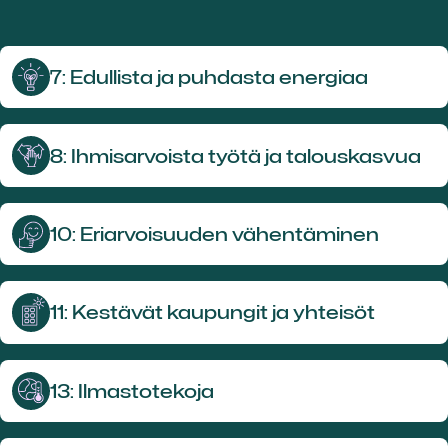
7: Edullista ja puhdasta energiaa
8: Ihmisarvois­ta työtä ja talouskasvua
10: Eriarvoi­suuden vähentäminen
11: Kestävät kaupungit ja yhteisöt
13: Ilmastotekoja