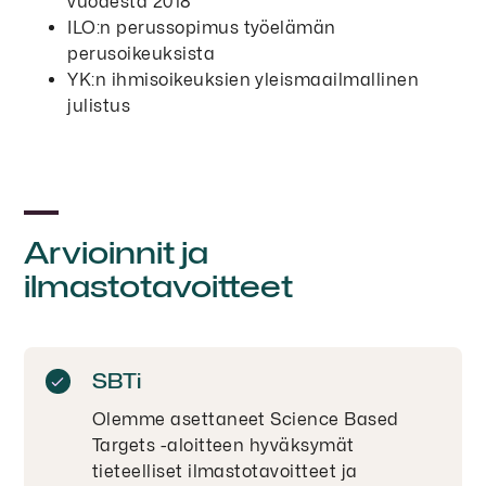
vuodesta 2018
ILO:n perussopimus työelämän
perusoikeuksista
YK:n ihmisoikeuksien yleismaailmallinen
julistus
Arvioinnit ja
ilmastotavoitteet
SBTi
Olemme asettaneet Science Based
Targets -aloitteen hyväksymät
tieteelliset ilmastotavoitteet ja