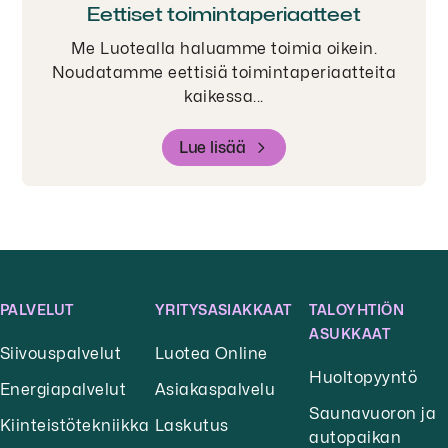
Eettiset toiminta­periaatteet
Me Luotealla haluamme toimia oikein.
Noudatamme eettisiä toimintaperiaatteita
kaikessa...
Lue lisää
PALVELUT
YRITYSASIAKKAAT
TALOYHTIÖN
ASUKKAAT
Siivouspalvelut
Luotea Online
Huoltopyyntö
Energiapalvelut
Asiakaspalvelu
Saunavuoron ja
Kiinteistötekniikka
Laskutus
autopaikan