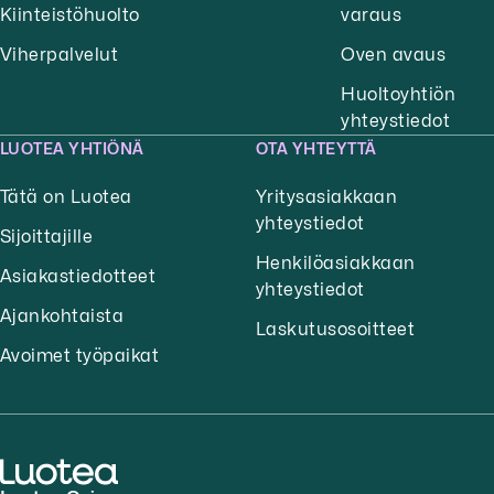
Kiinteistöhuolto
varaus
Viherpalvelut
Oven avaus
Huoltoyhtiön
yhteystiedot
LUOTEA YHTIÖNÄ
OTA YHTEYTTÄ
Tätä on Luotea
Yritysasiakkaan
yhteystiedot
Sijoittajille
Henkilöasiakkaan
Asiakastiedotteet
yhteystiedot
Ajankohtaista
Laskutusosoitteet
Avoimet työpaikat