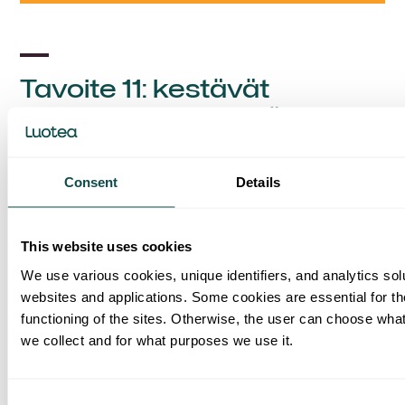
Tavoite 11: kestävät
kaupungit ja yhteisöt
Luotea luo arvoa yhteiskunnalle ja yhteisöille.
Haluamme hillitä ilmastonmuutosta. Asiakkaille
Consent
Details
tuottamamme palvelut vähentävät päästöjä ja
edistävät energiatehokkuutta.
This website uses cookies
Lisäksi pyrimme lisäämään kaupunkiympäristöön
We use various cookies, unique identifiers, and analytics sol
kasvillisuutta lisäämään ihmisten hyvinvointia ja
websites and applications. Some cookies are essential for t
edistämään ilmastonmuutokseen sopeutumista.
functioning of the sites. Otherwise, the user can choose what
we collect and for what purposes we use it.
Consent