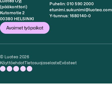
Luotea Oyj
Puhelin: 010 590 2000
(pääkonttori)
etunimi.sukunimi@luotea.com
Kutomotie 2
Y-tunnus: 1680140-0
00380 HELSINKI
Avoimet työpaikat
© Luotea 2026
Käyttöehdot
Tietosuojaseloste
Evästeet