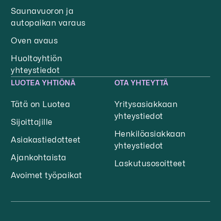
Saunavuoron ja
autopaikan varaus
Oven avaus
Huoltoyhtiön
yhteystiedot
LUOTEA YHTIÖNÄ
OTA YHTEYTTÄ
Tätä on Luotea
Yritysasiakkaan
yhteystiedot
Sijoittajille
Henkilöasiakkaan
Asiakastiedotteet
yhteystiedot
Ajankohtaista
Laskutusosoitteet
Avoimet työpaikat