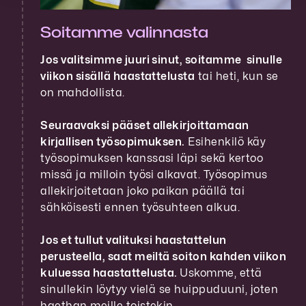
Soitamme valinnasta
Jos valitsimme juuri sinut, soitamme sinulle
viikon sisällä haastattelusta
tai heti, kun se
on mahdollista.
Seuraavaksi pääset allekirjoittamaan
kirjallisen työsopimuksen.
Esihenkilö käy
työsopimuksen kanssasi läpi sekä kertoo
missä ja milloin työsi alkavat. Työsopimus
allekirjoitetaan joko paikan päällä tai
sähköisesti ennen työsuhteen alkua.
Jos et tullut valituksi haastattelun
perusteella, saat meiltä soiton kahden viikon
kuluessa haastattelusta.
Uskomme, että
sinullekin löytyy vielä se huippuduuni, joten
haethan meille toistekin.