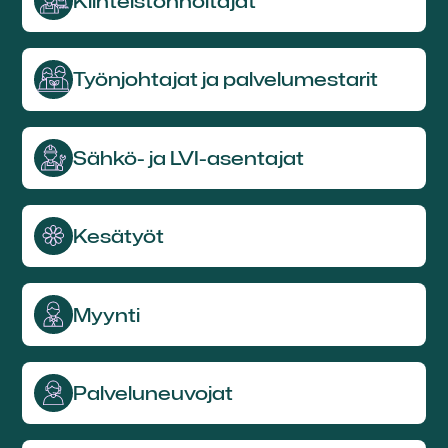
Kiinteistön­hoitajat
Työnjohtajat ja palvelu­mestarit
Sähkö- ja LVI-asentajat
Kesätyöt
Myynti
Palvelu­neuvojat