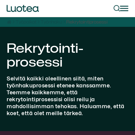
Työpaikat
Työnhaku
Rekrytointiprosessi
Rekrytointi­
prosessi
Selvitä kaikki oleellinen siitä, miten
työnhakuprosessi etenee
kanssamme
.
Teemme kaikkemme, että
rekrytointi
prosessisi
olisi reilu ja
mahdollisimman tehokas. Haluamme, että
koet, että olet meille tärkeä.