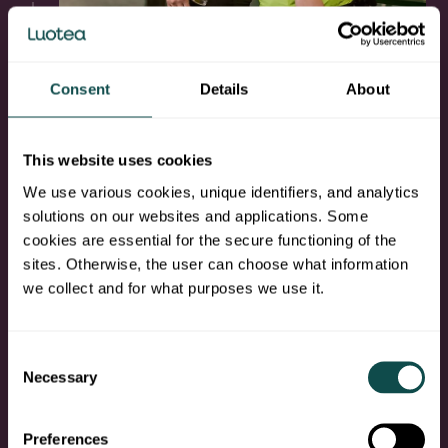
Valmistaudu työhaastatteluun
Consent
Details
About
Jos sait kutsun työhaastatteluun, varaudu
vierailemaan jossakin toimipisteessämme.
Joskus haastattelu voi olla myös etänä,
This website uses cookies
Teamsin tai puhelimen välityksellä. Ilmoita
We use various cookies, unique identifiers, and analytics
aina, jos haastatteluaika ei sovikaan.
solutions on our websites and applications. Some
cookies are essential for the secure functioning of the
Voit saada ennen haastattelua kutsun myös
sites. Otherwise, the user can choose what information
ns. videohaastatteluun,
jossa voit nauhoittaa
we collect and for what purposes we use it.
vastauksesi kysymyksiin silloin, kun sinulle
parhaiten sopii. Saat linkin sähköpostitse.
Consent
Voit saada työstettäväksi myös
Necessary
Selection
ennakkotehtäviä ja erilaisia testejä.
Haastattelukierroksiakin voi olla useampia
haettavasta roolista riippuen.
Preferences