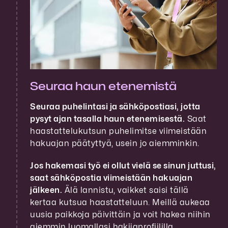
Seuraa haun etenemistä
Seuraa puhelintasi ja sähköpostiasi, jotta
pysyt ajan tasalla haun etenemisestä.
Saat
haastattelukutsun puhelimitse viimeistään
hakuajan päätyttyä, usein jo aiemminkin.
Jos hakemasi työ ei ollut vielä se sinun juttusi,
saat sähköpostia viimeistään hakuajan
jälkeen.
Älä lannistu, vaikket saisi tällä
kertaa kutsua haastatteluun. Meillä aukeaa
uusia paikkoja päivittäin ja voit hakea niihin
aiemmin luomallasi hakijaprofiililla.