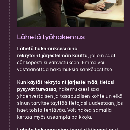
Lähetä työhakemus
Lähetä hakemuksesi aina
rekrytointijärjestelmän kautta
, jolloin saat
sähköpostiisi vahvistuksen. Emme voi
vastaanottaa hakemuksia sähköpostitse.
Kun käytät rekrytointijärjestelmää, tietosi
pysyvät turvassa
, hakemuksesi saa
yhdenvertaisen ja tasapuolisen kohtelun eikä
sinun tarvitse täyttää tietojasi uudestaan, jos
haet toista tehtävää. Voit hakea samalla
kertaa myös useampia paikkoja.
Lähetä hakemus aina, jos olet kiinnostunut.