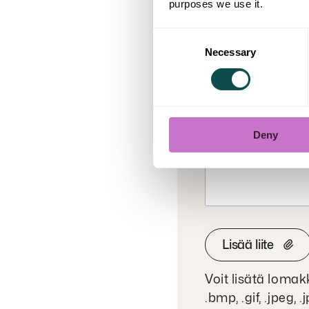
purposes we use it.
Consent
Jätä p
Necessary
Selection
Koskeeko asiasi 
ohjautuu suoraa
Yhteydenottosi syy ta
Deny
Ethän lisää tähän
Lisää liite
Voit lisätä lomak
.bmp, .gif, .jpeg, 