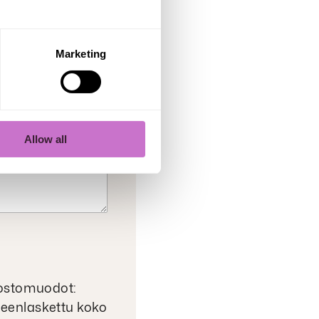
Marketing
n viestisi
Allow all
lötunnusta
edostomuodot:
 yhteenlaskettu koko