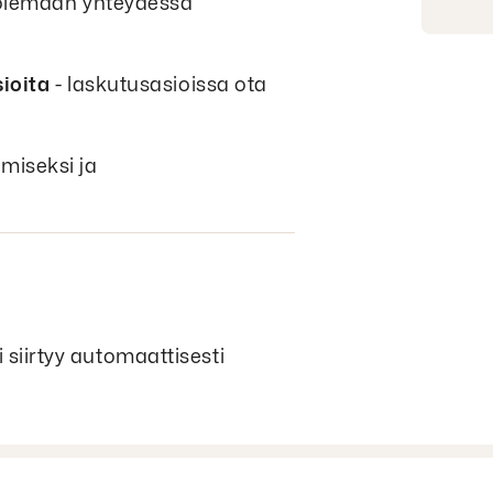
olemaan yhteydessä
sioita
- laskutusasioissa ota
miseksi ja
 siirtyy automaattisesti