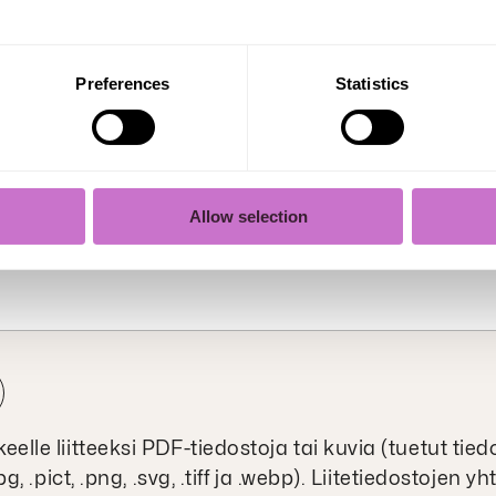
alaute
Preferences
Statistics
laskutusta? Käytäthän laskutuksen lomaketta, nii
n laskutukseen.
i palaute
*
Allow selection
 henkilötietoja, kuten esimerkiksi nimeä tai henki
keelle liitteeksi PDF-tiedostoja tai kuvia (tuetut ti
.jpg, .pict, .png, .svg, .tiff ja .webp). Liitetiedostojen