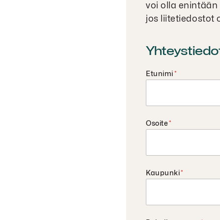
voi olla enintää
jos liitetiedosto
Yhteystiedo
Etunimi
*
Osoite
*
Kaupunki
*