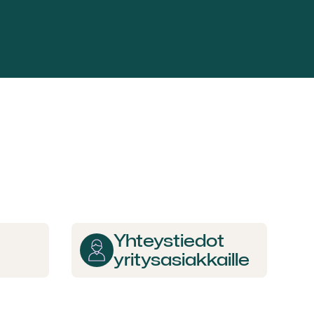
Yhteys­tiedot
yritys­asiakkaille