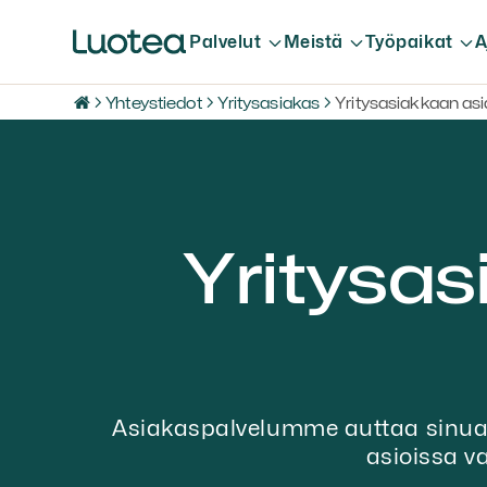
Palvelut
Meistä
Työpaikat
A
Yhteystiedot
Yritysasiakas
Yritysasiakkaan as
Yritys­a
Asiakaspalvelumme auttaa sinua k
asioissa va