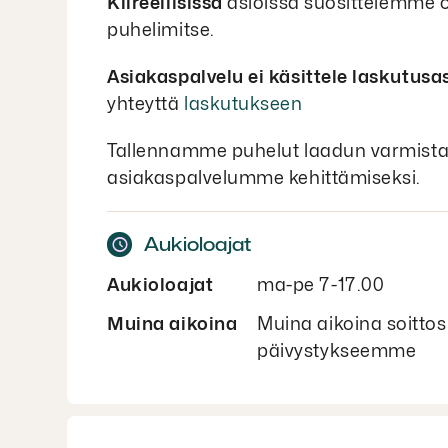
Kiireellisissä
asioissa suosittelemme 
puhelimitse.
Asiakaspalvelu ei käsittele laskutusa
yhteyttä
laskutukseen
Tallennamme puhelut laadun varmista
asiakaspalvelumme kehittämiseksi.
Aukioloajat
Aukioloajat
ma-pe 7-17.00
Muina aikoina
Muina aikoina soittosi
päivystykseemme