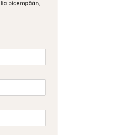
alia pidempään,
.