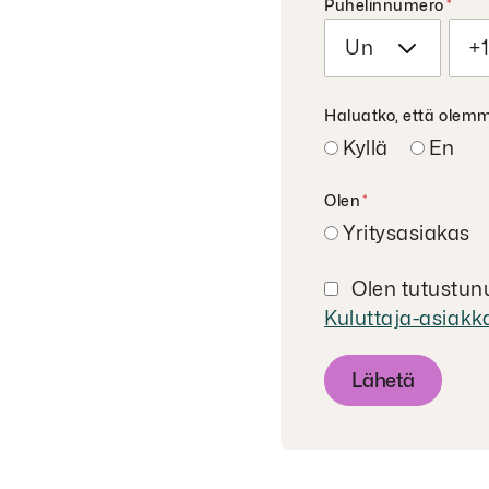
Puhelinnumero
*
Haluatko, että olem
Kyllä
En
Olen
*
Yritysasiakas
Olen tutustunu
Kuluttaja-asiakk