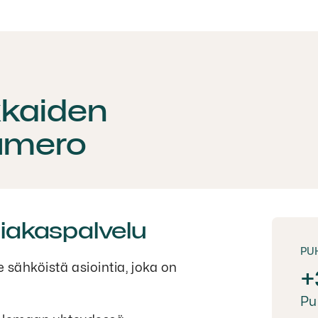
kkaiden
umero
siakaspalvelu
PU
sähköistä asiointia, joka on
+
Pu