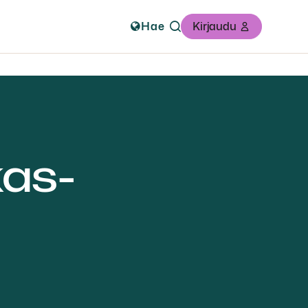
Hae
Kirjaudu
kas­