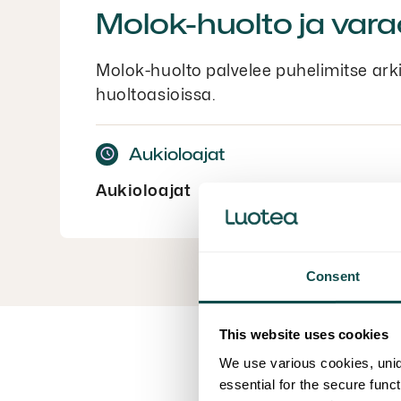
Molok-huolto ja var
Molok-huolto palvelee puhelimitse arki
huoltoasioissa.
Aukioloajat
Aukioloajat
ma-pe 8-16.00
Consent
This website uses cookies
We use various cookies, uniq
essential for the secure func