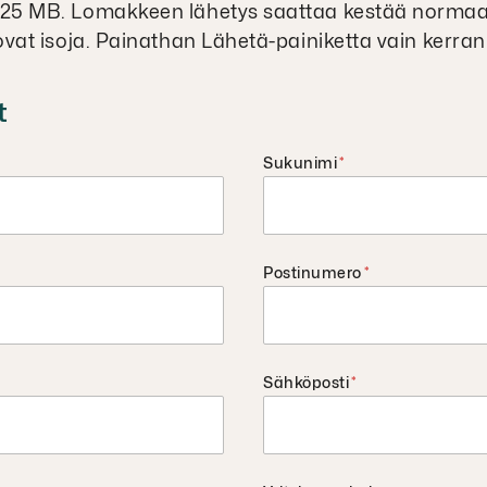
n 25 MB. Lomakkeen lähetys saattaa kestää norma
t ovat isoja. Painathan Lähetä-painiketta vain kerran
t
Sukunimi
*
Postinumero
*
Sähköposti
*