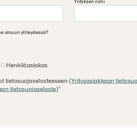
Yrityksen nimi
me sinuun yhteydessä?
Henkilöasiakas
t tietosuojaselosteeseen (
Yritysasiakkaan tietosu
aan tietosuojaseloste
)
*