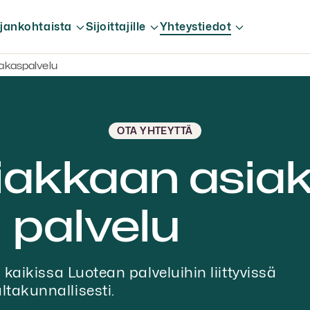
jankohtaista
Sijoittajille
Yhteystiedot
iakaspalvelu
OTA YHTEYTTÄ
siakkaan asia
palvelu
aikissa Luotean palveluihin liittyvissä
ltakunnallisesti.