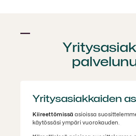
Yritysasia
palvelun
Yritysasiakkaiden a
Kiireettömissä
asioissa suosittelemme 
käytössäsi ympäri vuorokauden.