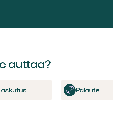
e auttaa?
Laskutus
Palaute