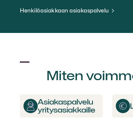
Henkilöasiakkaan asiakaspalvelu
Miten voimm
Asiakas­palvelu
yritys­asiakkaille