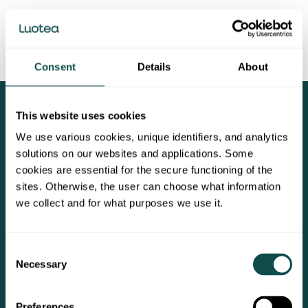
Consent
Details
About
This website uses cookies
PALVELUT
YRITYSASIAKKAAT
We use various cookies, unique identifiers, and analytics
Siivouspalvelut
Luotea Online
solutions on our websites and applications. Some
cookies are essential for the secure functioning of the
Energiapalvelut
Asiakaspalvelu
sites. Otherwise, the user can choose what information
Kiinteistötekniikka
Laskutus
we collect and for what purposes we use it.
Kiinteistöhuolto
Consent
Viherpalvelut
Necessary
Selection
TALOYHTIÖN ASUKKAAT
Preferences