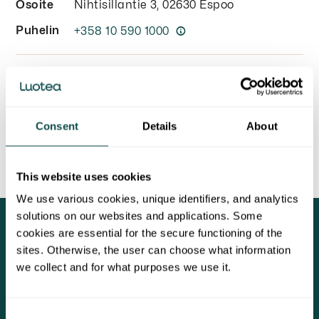
Osoite
Nihtisillantie 3, 02630 Espoo
Puhelin
+358 10 590 1000
Aukioloajat
Avoinna
Ma - Pe 08.00-16.00
Consent
Details
About
This website uses cookies
We use various cookies, unique identifiers, and analytics
solutions on our websites and applications. Some
cookies are essential for the secure functioning of the
PALVELUT
YRITYSASIAKKAAT
sites. Otherwise, the user can choose what information
we collect and for what purposes we use it.
Siivouspalvelut
Luotea Online
Energiapalvelut
Asiakaspalvelu
Consent