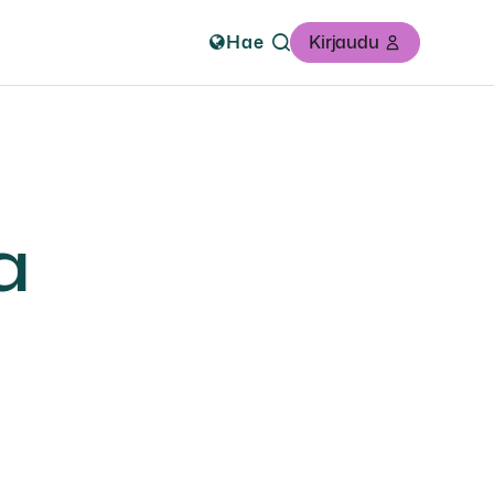
Hae
Kirjaudu
a