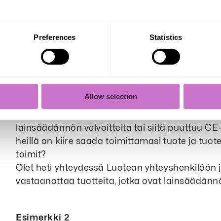
korjaamiseksi. Menettelytapojen tulee olla 
periaatteiden (UNGP) mukaisia.
Luotea on sitoutunut YK:n Global Compact 
Preferences
Statistics
ihmisoikeuksia, työelämän oikeuksia, ympär
Luotea odottaa myös toimittajan noudatta
Toimittajan henkilöstöllä pitää olla mahdol
Esimerkki 1
Allow selection
Toimit Luotean tavarantoimittajana ja havaitset
lainsäädännön velvoitteita tai siitä puuttuu CE
heillä on kiire saada toimittamasi tuote ja tuot
toimit?
Olet heti yhteydessä Luotean yhteyshenkilöön ja
vastaanottaa tuotteita, jotka ovat lainsäädännö
Esimerkki 2