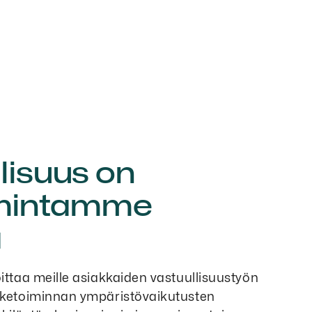
lisuus on
oimintamme
a
oittaa meille asiakkaiden vastuullisuustyön
iiketoiminnan ympäristövaikutusten