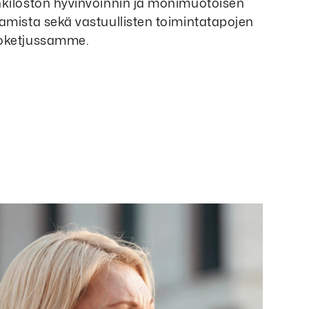
nkilöstön hyvinvoinnin ja monimuotoisen
amista sekä vastuullisten toimintatapojen
voketjussamme.