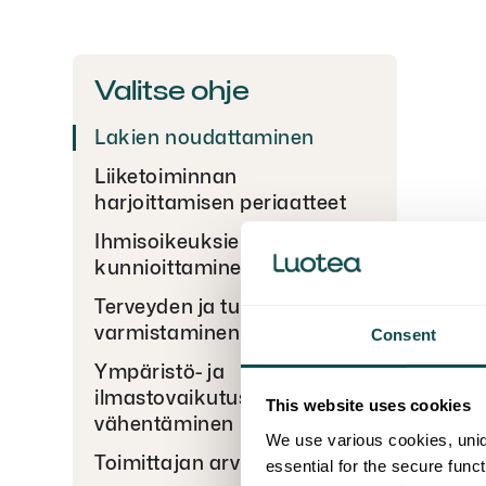
Valitse ohje
Lakien noudattaminen
Liiketoiminnan
harjoittamisen periaatteet
Ihmisoikeuksien
kunnioittaminen
Terveyden ja turvallisuuden
varmistaminen
Consent
Ympäristö- ja
ilmastovaikutusten
This website uses cookies
vähentäminen
We use various cookies, uniq
Toimittajan arviointi
essential for the secure func