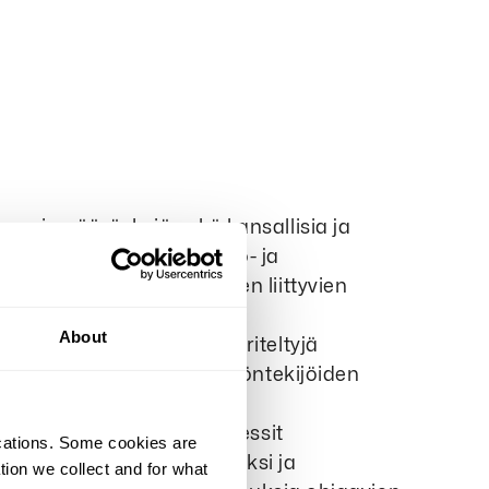
nomaismääräyksiä sekä kansallisia ja
pimusten, ympäristö-, työ- ja
on sekä tilaajavastuuseen liittyvien
About
uksien julistuksessa määriteltyjä
tön (ILO) määrittelemiä työntekijöiden
et menettelytavat ja prosessit
ications. Some cookies are
estämiseksi, minimoimiseksi ja
tion we collect and for what