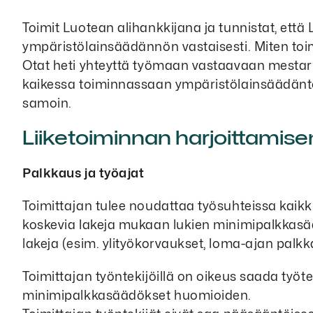
Toimit Luotean alihankkijana ja tunnistat, ett
ympäristölainsäädännön vastaisesti. Miten toi
Otat heti yhteyttä työmaan vastaavaan mestarii
kaikessa toiminnassaan ympäristölainsäädäntöä
samoin.
Liiketoiminnan harjoittamise
Palkkaus ja työajat
Toimittajan tulee noudattaa työsuhteissa kaikk
koskevia lakeja mukaan lukien minimipalkkasää
lakeja (esim. ylityökorvaukset, loma-ajan palkk
Toimittajan työntekijöillä on oikeus saada työ
minimipalkkasäädökset huomioiden.