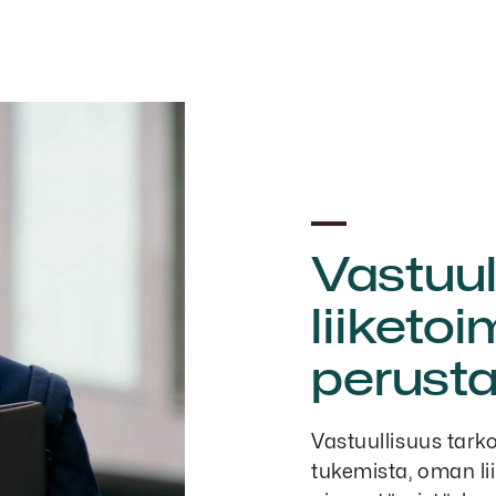
Vastuul
liiket
perust
Vastuullisuus tark
tukemista, oman l