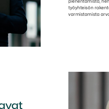
pienentämistä, he
työyhteisön rakent
varmistamista ar
tavat