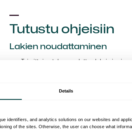
Tutustu ohjeisiin
Lakien noudattaminen
Toimittajan tulee noudattaa lakeja ja vira
kansainvälisiä sopimuksia kuten työehtoso
työturvallisuuslainsäädännön, taloudenpito
säännösten vaatimuksia.
Details
Toimittajan tulee noudattaa YK:n ihmisoike
ihmisoikeuksia ja kansainvälisen työjärjes
oikeuksia.
Toimittajalla tulee olla tarkoituksenmukais
ue identifiers, and analytics solutions on our websites and appl
ihmisoikeusloukkauksien tunnistamiseksi, 
tioning of the sites. Otherwise, the user can choose what informa