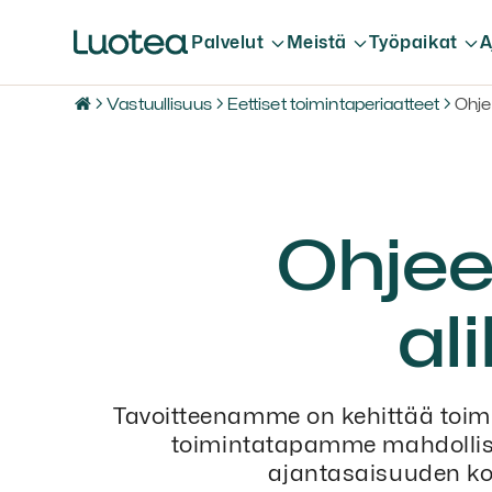
Palvelut
Meistä
Työpaikat
A
Vastuullisuus
Eettiset toimintaperiaatteet
Ohjee
Ohjeet
al
Tavoitteenamme on kehittää toim
toimintatapamme mahdollis
ajantasaisuuden ko