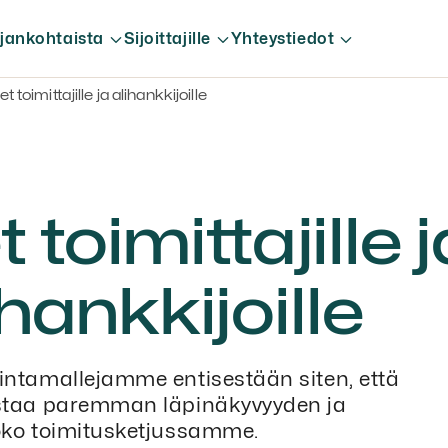
jankohtaista
Sijoittajille
Yhteystiedot
t toimittajille ja alihankkijoille
 toimittajille j
ihankkijoille
intamallejamme entisestään siten, että
taa paremman läpinäkyvyyden ja
ko toimitusketjussamme.