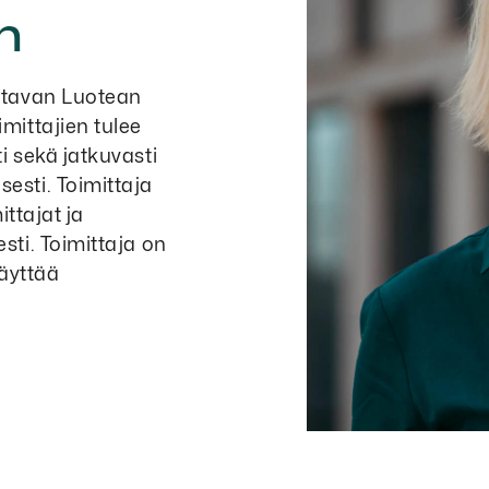
un
ttavan Luotean
mittajien tulee
i sekä jatkuvasti
esti. Toimittaja
ittajat ja
sti. Toimittaja on
käyttää