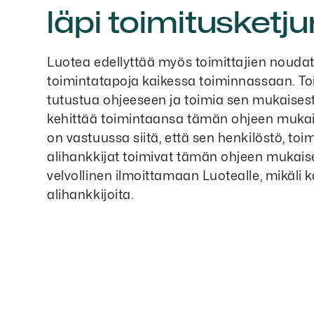
läpi toimitusketj
Luotea edellyttää myös toimittajien nouda
toimintatapoja kaikessa toiminnassaan. Toi
tutustua ohjeeseen ja toimia sen mukaisest
kehittää toimintaansa tämän ohjeen mukais
on vastuussa siitä, että sen henkilöstö, toim
alihankkijat toimivat tämän ohjeen mukaise
velvollinen ilmoittamaan Luotealle, mikäli 
alihankkijoita.