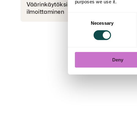
purposes we use it.
Väärinkäytöksistä
ilmoittaminen
Consent
Necessary
Selection
Deny