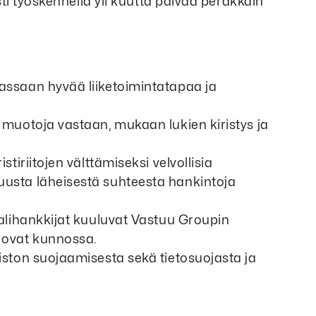
ti työskennellä yli kuutta päivää peräkkäin
nassaan hyvää liiketoimintatapaa ja
n muotoja vastaan, mukaan lukien kiristys ja
stiriitojen välttämiseksi velvollisia
uusta läheisestä suhteesta hankintoja
a alihankkijat kuuluvat Vastuu Groupin
 ovat kunnossa.
eiston suojaamisesta sekä tietosuojasta ja