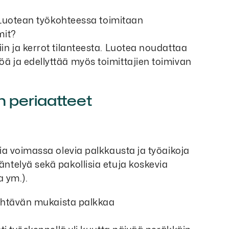
ä Luotean työkohteessa toimitaan
mit?
n ja kerrot tilanteesta. Luotea noudattaa
 ja edellyttää myös toimittajien toimivan
n periaatteet
ia voimassa olevia palkkausta ja työaikoja
ntelyä sekä pakollisia etuja koskevia
a ym.).
tehtävän mukaista palkkaa