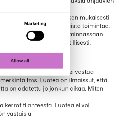
YK:n yrityksiä ja ihmisoikeuksia ohjaavien
-aloitteeseen ja edistää sen mukaisesti
Marketing
istöä ja korruption vastaista toimintaa.
van näitä periaatteita toiminnassaan.
lisuus järjestäytyä ammatillisesti.
Allow all
, että toimittamasi tuote ei vastaa
-merkintä tms. Luotea on ilmaissut, että
etta on odotettu jo jonkun aikaa. Miten
 kerrot tilanteesta. Luotea ei voi
n vastaisia.