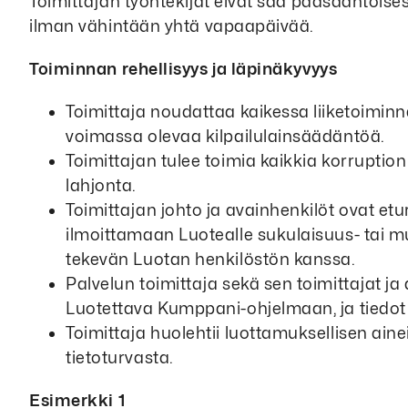
Toimittajan työntekijät eivät saa pääsääntöises
ilman vähintään yhtä vapaapäivää.
Toiminnan rehellisyys ja läpinäkyvyys
Toimittaja noudattaa kaikessa liiketoimin
voimassa olevaa kilpailulainsäädäntöä.
Toimittajan tulee toimia kaikkia korruptio
lahjonta.
Toimittajan johto ja avainhenkilöt ovat eturi
ilmoittamaan Luotealle sukulaisuus- tai m
tekevän Luotan henkilöstön kanssa.
Palvelun toimittaja sekä sen toimittajat j
Luotettava Kumppani-ohjelmaan, ja tiedot
Toimittaja huolehtii luottamuksellisen ain
tietoturvasta.
Esimerkki 1