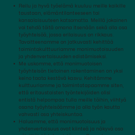
Reilu ja hyvä työelämä kuuluu meille kaikille
taustaan, elämäntilanteeseen tai
kansalaisuuteen katsomatta. Meillä jokainen
voi tehdä töitä omana itsenään sekä olla osa
työyhteisöä, jossa erilaisuus on rikkaus.
Tavoitteenamme on jatkuvasti kehittää
toimintakulttuuriamme monimuotoisuuden
ja yhdenvertaisuuden edistämiseksi.
Me uskomme, että monimuotoisen
työyhteisön tietoinen rakentaminen on yksi
keino taata kestävä kasvu. Kehitämme
kulttuuriamme ja toimintatapaamme siten,
että eritaustaisten työntekijöiden olisi
entistä helpompaa tulla meille töihin, viihtyä
osana työyhteisöämme ja olla työn kautta
vahvasti osa yhteiskuntaa.
Haluamme, että monimuotoisuus ja
yhdenvertaisuus ovat kiinteä ja näkyvä osa