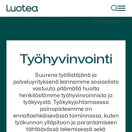
Vastuullisuus
Sosiaalinen vastuu
Työhyvinvointi
Työhyvinvointi
Suurena työllistäjänä ja
palveluyrityksenä kannamme sosiaalista
vastuuta pitämällä huolta
henkilöstömme työhyvinvoinnista ja
työkyvystä. Työkykyjohtamisessa
painopisteemme on
ennaltaehkäisevässä toiminnassa, kuten
työkunnon ylläpitoon ja parantamiseen
tähtäävässä tekemisessä sekä