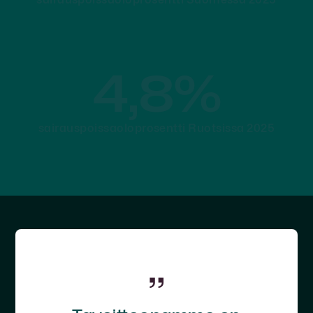
4,8%
sairauspoissaoloprosentti Ruotsissa 2025