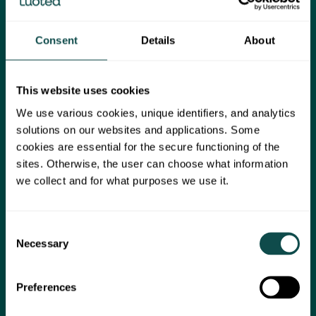
Kehitämme työtä
Consent
Details
About
pitkäaikaisen työuran
tueksi
This website uses cookies
Palveluyrityksenä henkilöstömme hyvinvointi on
We use various cookies, unique identifiers, and analytics
meille arvokasta. Pyrimme jatkuvasti löytämään
solutions on our websites and applications. Some
keinoja työn ja työympäristön kehittämiseen
cookies are essential for the secure functioning of the
työkykyä tukevaksi niin, että henkilöstömme
sites. Otherwise, the user can choose what information
pystyisi olemaan mukana työelämässä
we collect and for what purposes we use it.
mahdollisimman pitkään.
Consent
Necessary
Selection
Preferences