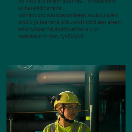
päivittäistä tekemistämme. Panostamme
esihenkilöidemme
monimuotoisuusosaamiseen koulutuksien
avulla ja teemme jatkuvasti töitä sen eteen,
että työskentelykulttuurimme olisi
mahdollisimman hyväksyvä.