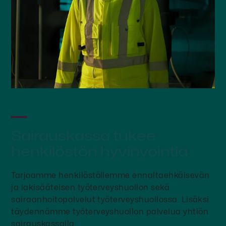
Sairauskassa tukee
henkilöstön hyvinvointia
Tarjoamme henkilöstöllemme ennaltaehkäisevän
ja lakisääteisen työterveyshuollon sekä
sairaanhoitopalvelut työterveyshuollossa. Lisäksi
täydennämme työterveyshuollon palvelua yhtiön
sairauskassalla.