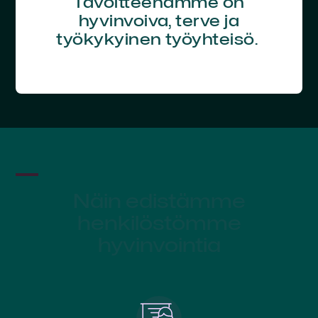
Tavoitteenamme on
hyvinvoiva, terve ja
työkykyinen työyhteisö.
Näin edistämme
henkilöstömme
hyvinvointia