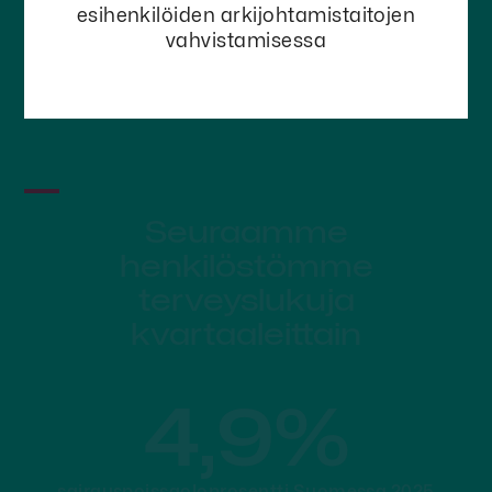
esihenkilöiden arkijohtamistaitojen
vahvistamisessa
Seuraamme
henkilöstömme
terveyslukuja
kvartaaleittain
4,9%
sairauspoissaoloprosentti Suomessa 2025