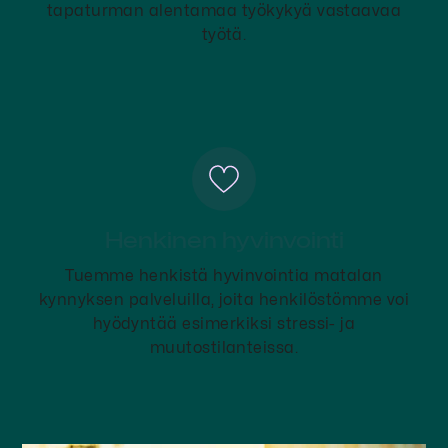
tapaturman alentamaa työkykyä vastaavaa
työtä.
Henkinen hyvinvointi
Tuemme henkistä hyvinvointia matalan
kynnyksen palveluilla, joita henkilöstömme voi
hyödyntää esimerkiksi stressi- ja
muutostilanteissa.