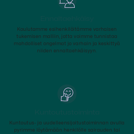
Ennaltaehkäisy
Koulutamme esihenkilöitämme varhaisen
tukemisen malliin, jotta voimme tunnistaa
mahdolliset ongelmat jo varhain ja keskittyä
niiden ennaltaehkäisyyn.
Kuntoutustoiminta
Kuntoutus- ja uudelleensijoitustoiminnan avulla
pyrimme löytämään henkilölle sairauden tai