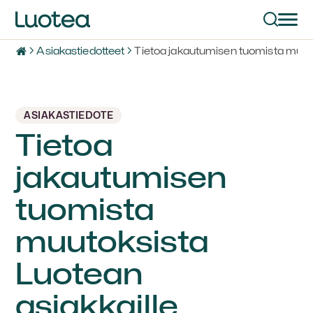
Asiakastiedotteet
Tietoa jakautumisen tuomista muuto
ASIAKASTIEDOTE
Tietoa
jakautumisen
tuomista
muutoksista
Luotean
asiakkaille