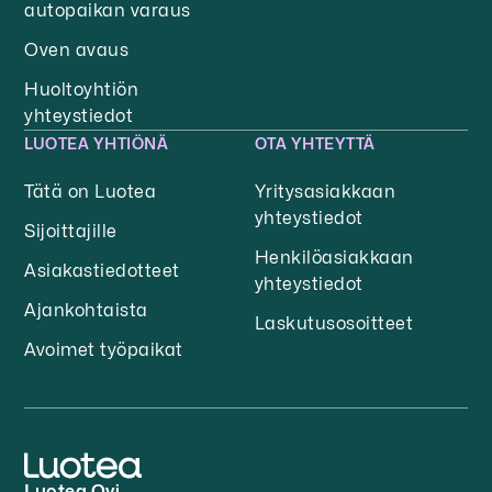
autopaikan varaus
Oven avaus
Huoltoyhtiön
yhteystiedot
LUOTEA YHTIÖNÄ
OTA YHTEYTTÄ
Tätä on Luotea
Yritysasiakkaan
yhteystiedot
Sijoittajille
Henkilöasiakkaan
Asiakastiedotteet
yhteystiedot
Ajankohtaista
Laskutusosoitteet
Avoimet työpaikat
Luotea Oyj