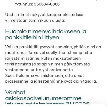
Y-tunnus: 556684-8866
Uudet nimet näkyvät kaupparekisterissä
viimeistään tammikuun alusta.
Huomio nimenvaihdokseen ja
pankkitileihin liittyen
Vaikka pankkitilit pysyvät samoina, yhtiön nimi on
muuttunut. Tämä voi edellyttää toimenpiteitä
järjestelmissänne, kuten maksutietojen
tarkistamista ja saajan nimen päivittämistä
vastaamaan uutta yhtiörakennetta.
Suosittelemme varmistamaan, että omat
prosessinne ja järjestelmänne ovat ajan tasalla.
Vanhat
asiakaspalvelunumeromme
lakkaavat toimimasta 31.1.2026