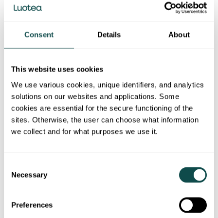
Asiakaspalvelumme on siirtynyt uusiin
numeroihin ja vanhat numerot lakkaavat
Consent
Details
About
toimimasta tammikuun lopussa. Puhelut
ohjataan vanhoista yhteystiedoista tammikuun
ajan, otathan kuitenkin uudet numerot heti
This website uses cookies
käyttöön välttyäksesi turhilta katkoksilta
yhteydenpidossamme:
We use various cookies, unique identifiers, and analytics
solutions on our websites and applications. Some
Taloyhtiön asukkaat: 010 590 2000
cookies are essential for the secure functioning of the
sites. Otherwise, the user can choose what information
Yritysasiakkaat: 010 590 1000
we collect and for what purposes we use it.
Myyntilinja: 010 590 7000.
Tavoitat asiakaspalvelumme sähköpostitse
Consent
seuraavista osoitteista:
Necessary
Selection
myynti@luotea.com.
molokhuolto@luotea.com.
Preferences