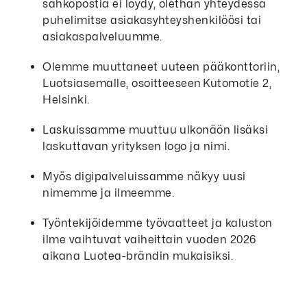
sähköpostia ei löydy, olethan yhteydessä
puhelimitse asiakasyhteyshenkilöösi tai
asiakaspalveluumme.
Olemme muuttaneet uuteen pääkonttoriin,
Luotsiasemalle, osoitteeseen Kutomotie 2,
Helsinki.
Laskuissamme muuttuu ulkonäön lisäksi
laskuttavan yrityksen logo ja nimi.
Myös digipalveluissamme ​näkyy uusi
nimemme ja ilmeemme.
Työntekijöidemme työvaatteet ja kaluston
ilme vaihtuvat vaiheittain vuoden 2026
aikana Luotea-brändin mukaisiksi.