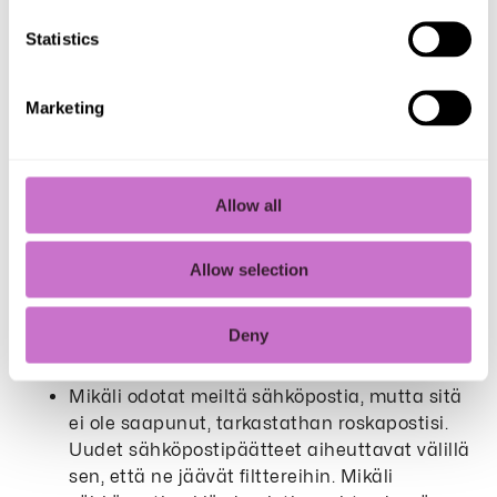
Luotea Oyj:n toimitusjohtaja on
Statistics
Antti Niitynpää
Lisätietoa johtoryhmästä löydät
Marketing
täältä:
https://www.luotea.com/fi-
fi/yritys/johtoryhma
.
Kootusti muita jakautumisen
Allow all
tuomia muutoksia
Y-tunnuksemme ei muutu, vaikka yhtiöiden
Allow selection
nimet vaihtuvat.
Sähköpostiosoitteemme ovat vaihtuneet
Deny
muotoon etunimi.sukunimi@luotea.com.
Mikäli odotat meiltä sähköpostia, mutta sitä
ei ole saapunut, tarkastathan roskapostisi.
Uudet sähköpostipäätteet aiheuttavat välillä
sen, että ne jäävät filttereihin. Mikäli