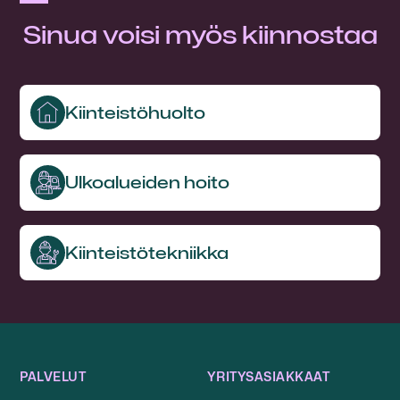
Sinua voisi myös kiinnostaa
Kiinteistö­huolto
Ulkoalueiden hoito
Kiinteistö­tekniikka
PALVELUT
YRITYSASIAKKAAT