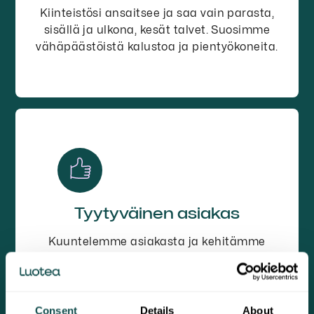
Kiinteistösi ansaitsee ja saa vain parasta,
sisällä ja ulkona, kesät talvet. Suosimme
vähäpäästöistä kalustoa ja pientyökoneita.
Tyytyväinen asiakas
Kuuntelemme asiakasta ja kehitämme
yhteistyössä toimintaamme. Toimimme
läpinäkyvästi ja raportoimme selkeästi.
Consent
Details
About