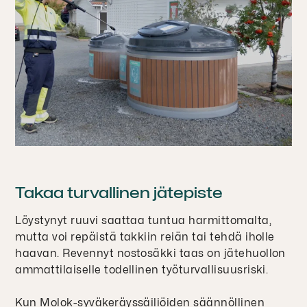
Takaa turvallinen jätepiste
Löystynyt ruuvi saattaa tuntua harmittomalta,
mutta voi repäistä takkiin reiän tai tehdä iholle
haavan. Revennyt nostosäkki taas on jätehuollon
ammattilaiselle todellinen työturvallisuusriski.
Kun Molok-syväkeräyssäiliöiden säännöllinen