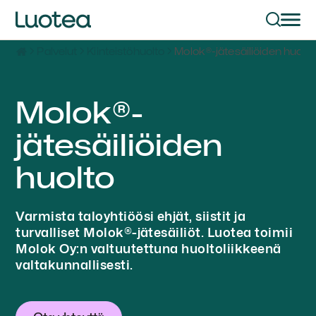
Palvelut
Kiinteistöhuolto
Molok®-jätesäiliöiden huolto
Molok®-
jätesäiliöiden
huolto
Varmista taloyhtiöösi ehjät, siistit ja
turvalliset Molok®-jätesäiliöt. Luotea toimii
Molok Oy:n valtuutettuna huoltoliikkeenä
valtakunnallisesti.