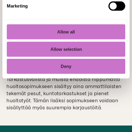
Marketing
Jatkuva huoltosopimus
Jos haluat helppoutta ja huolettomuutta, valitse
Allow all
jatkuva huoltosopimus, johon kuuluvat sekä
jätesäiliöiden säännölliset pesut että niiden
Allow selection
huolto. Koska taloyhtiöiden tarpeet vaihtelevat,
räätälöidään huoltosopimuksen sisältö ja
tarkastusvälit aina tarpeisiisi sopivaksi.
Deny
Tarkastusvälistä ja muista ehdoista riippumatta
huoltosopimukseen sisältyy aina ammattilaisten
tekemät pesut, kuntotarkastukset ja pienet
huoltotyöt. Tämän lisäksi sopimukseen voidaan
sisällyttää myös suurempia korjaustöitä.