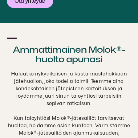
Ota yhteyttä
Ammattimainen Molok®-
huolto apunasi
Haluatko nykyaikaisen ja kustannustehokkaan
jätehuollon, joka todella toimii. Teemme aina
kohdekohtaisen jätepisteen kartoituksen ja
löydämme juuri sinun taloyhtiösi tarpeisiin
sopivan ratkaisun.
Kun taloyhtiösi Molok®-jätesäiliöt tarvitsevat
huoltoa, hoidamme asian kuntoon. Varmistamme
Molok®-jätesäiliöiden ajanmukaisuuden,