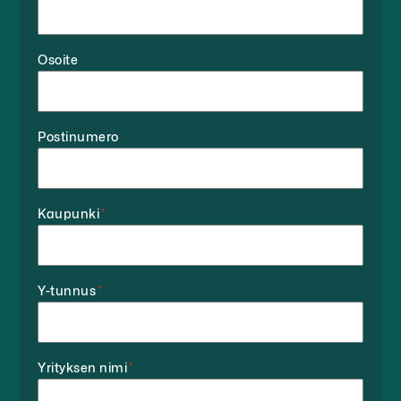
Osoite
Postinumero
Kaupunki
*
Y-tunnus
*
Yrityksen nimi
*