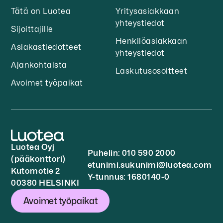
Tätä on Luotea
Yritysasiakkaan
yhteystiedot
Sijoittajille
Henkilöasiakkaan
Asiakastiedotteet
yhteystiedot
Ajankohtaista
Laskutusosoitteet
Avoimet työpaikat
Luotea Oyj
Puhelin: 010 590 2000
(pääkonttori)
etunimi.sukunimi@luotea.com
Kutomotie 2
Y-tunnus: 1680140-0
00380 HELSINKI
Avoimet työpaikat