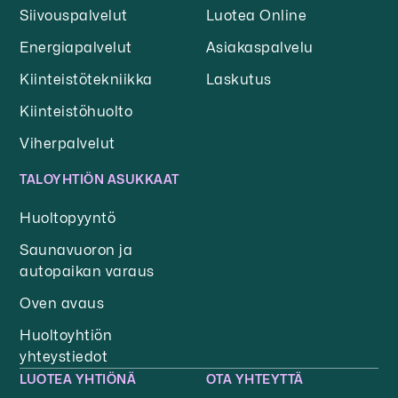
Siivouspalvelut
Luotea Online
Energiapalvelut
Asiakaspalvelu
Kiinteistötekniikka
Laskutus
Kiinteistöhuolto
Viherpalvelut
TALOYHTIÖN ASUKKAAT
Huoltopyyntö
Saunavuoron ja
autopaikan varaus
Oven avaus
Huoltoyhtiön
yhteystiedot
LUOTEA YHTIÖNÄ
OTA YHTEYTTÄ