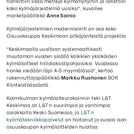
hankittiin lisää metrejä kylmähyllyihin ja laitettiin
koko kylmäjärjestelmä uusiksi”, kuvailee
marketpäällikkö
Anne Sainio
.
Kylmäjärjestelmien modernisointi on osa koko
Osuuskauppa Keskimaan pitkäjänteistä projektia.
”Keskimaalla uusitaan systemaattisesti
muutaman vuoden sisällä kaikkien yksiköiden
kylmälaitteet hiilidioksidipohjaisiksi. Vuodessa
hanke viedään läpi 4–5 myymälässä”, kertoo
rakennuttajapäällikkö
Markku Ruohonen
SOK
Kiinteistöässästä.
Kolmikulman kylmälaiteurakoinnin teki L&T.
Keskimaa on L&T:n suurimpia ja vanhimpia
asiakkaita Keski-Suomessa, ja
L&T:n
kyömätekniikkapalvelut
on hoitanut jo vuosia ison
osuuskaupan kylmälaitteiden huoltoa.