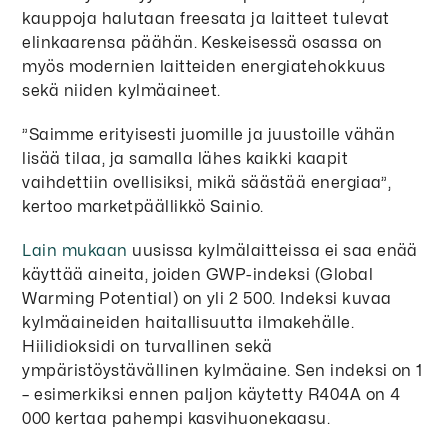
kauppoja halutaan freesata ja laitteet tulevat
elinkaarensa päähän. Keskeisessä osassa on
myös modernien laitteiden energiatehokkuus
sekä niiden kylmäaineet.
”Saimme erityisesti juomille ja juustoille vähän
lisää tilaa, ja samalla lähes kaikki kaapit
vaihdettiin ovellisiksi, mikä säästää energiaa”,
kertoo marketpäällikkö Sainio.
Lain mukaan
uusissa kylmälaitteissa ei saa enää
käyttää aineita, joiden GWP-indeksi (Global
Warming Potential) on yli 2 500. Indeksi kuvaa
kylmäaineiden haitallisuutta ilmakehälle.
Hiilidioksidi on turvallinen sekä
ympäristöystävällinen kylmäaine. Sen indeksi on 1
– esimerkiksi ennen paljon käytetty R404A on 4
000 kertaa pahempi kasvihuonekaasu.