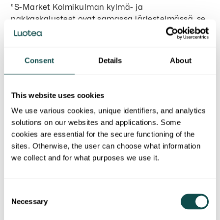
”S-Market Kolmikulman kylmä- ja
pakkaskalusteet ovat samassa järjestelmässä, se
on energiataloudellinen ja ympäristöystävällinen
ratkaisu”, sanoo projektista vastannut
huoltopäällikkö
Esko Leskinen
L&T:ltä.
Consent
Details
About
Kolmikulman kylmäremontti valmistui
marraskuun lopulla. Jo nyt näkyy, että investointi
This website uses cookies
kannatti.
We use various cookies, unique identifiers, and analytics
”Meillä on asiasta jo dataa, ja sen mukaan
solutions on our websites and applications. Some
kylmälaitteiden sähkönkulutus on tippunut 25
cookies are essential for the secure functioning of the
prosenttia verrattuna edellisvuoden vastaavaan
sites. Otherwise, the user can choose what information
aikaan. Odotamme, että kehitys paranee vielä
we collect and for what purposes we use it.
tuostakin”, sanoo Markku Ruohonen.
Consent
Necessary
Selection