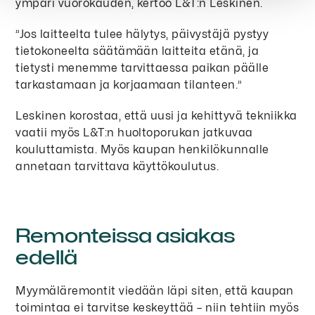
ympäri vuorokauden, kertoo L&T:n Leskinen.
”Jos laitteelta tulee hälytys, päivystäjä pystyy
tietokoneelta säätämään laitteita etänä, ja
tietysti menemme tarvittaessa paikan päälle
tarkastamaan ja korjaamaan tilanteen.”
Leskinen korostaa, että uusi ja kehittyvä tekniikka
vaatii myös L&T:n huoltoporukan jatkuvaa
kouluttamista. Myös kaupan henkilökunnalle
annetaan tarvittava käyttökoulutus.
Remonteissa asiakas
edellä
Myymäläremontit viedään läpi siten, että kaupan
toimintaa ei tarvitse keskeyttää – niin tehtiin myös