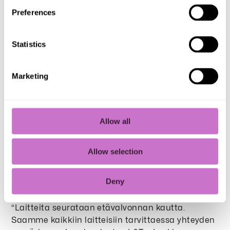
Preferences
Statistics
Marketing
Allow all
Valvonta hoituu etänä
Allow selection
Modernit kylmälaitteet ovat moderneja myös
Deny
huollon suhteen.
”Laitteita seurataan etävalvonnan kautta.
Saamme kaikkiin laitteisiin tarvittaessa yhteyden