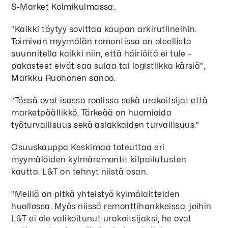
S-Market Kolmikulmassa.
”Kaikki täytyy sovittaa kaupan arkirutiineihin.
Toimivan myymälän remontissa on oleellista
suunnitella kaikki niin, että häiriöitä ei tule –
pakasteet eivät saa sulaa tai logistiikka kärsiä”,
Markku Ruohonen sanoo.
”Tässä ovat isossa roolissa sekä urakoitsijat että
marketpäällikkö. Tärkeää on huomioida
työturvallisuus sekä asiakkaiden turvallisuus.”
Osuuskauppa Keskimaa toteuttaa eri
myymälöiden kylmäremontit kilpailutusten
kautta. L&T on tehnyt niistä osan.
”Meillä on pitkä yhteistyö kylmälaitteiden
huollossa. Myös niissä remonttihankkeissa, joihin
L&T ei ole valikoitunut urakoitsijaksi, he ovat