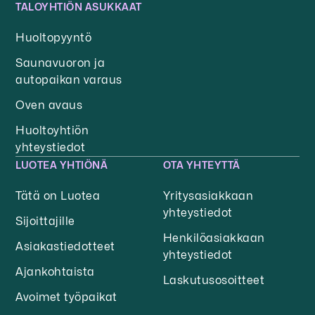
TALOYHTIÖN ASUKKAAT
Huoltopyyntö
Saunavuoron ja
autopaikan varaus
Oven avaus
Huoltoyhtiön
yhteystiedot
LUOTEA YHTIÖNÄ
OTA YHTEYTTÄ
Tätä on Luotea
Yritysasiakkaan
yhteystiedot
Sijoittajille
Henkilöasiakkaan
Asiakastiedotteet
yhteystiedot
Ajankohtaista
Laskutusosoitteet
Avoimet työpaikat