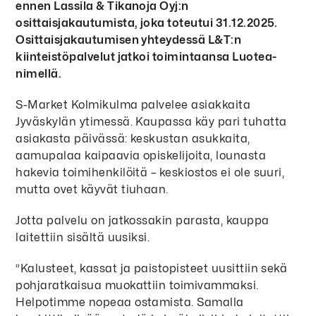
ennen Lassila & Tikanoja Oyj:n
osittaisjakautumista, joka toteutui 31.12.2025.
Osittaisjakautumisen yhteydessä L&T:n
kiinteistöpalvelut jatkoi toimintaansa Luotea-
nimellä.
S-Market Kolmikulma palvelee asiakkaita
Jyväskylän ytimessä. Kaupassa käy pari tuhatta
asiakasta päivässä: keskustan asukkaita,
aamupalaa kaipaavia opiskelijoita, lounasta
hakevia toimihenkilöitä – keskiostos ei ole suuri,
mutta ovet käyvät tiuhaan.
Jotta palvelu on jatkossakin parasta, kauppa
laitettiin sisältä uusiksi.
”Kalusteet, kassat ja paistopisteet uusittiin sekä
pohjaratkaisua muokattiin toimivammaksi.
Helpotimme nopeaa ostamista. Samalla